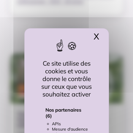
professionnels – 2025 – 28 pages
X
Masquer 
Ce site utilise des
cookies et vous
donne le contrôle
sur ceux que vous
souhaitez activer
Nos partenaires
Transition écologique – zoom sur la filière
(6)
transport, logistique, services automobiles,
APIs
mobilité
Mesure d'audience