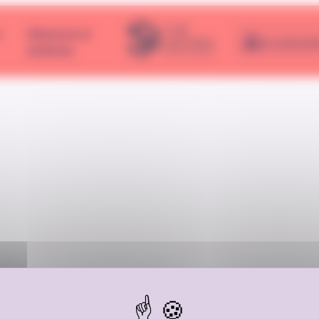
e
Observer et
Se connect
analyser