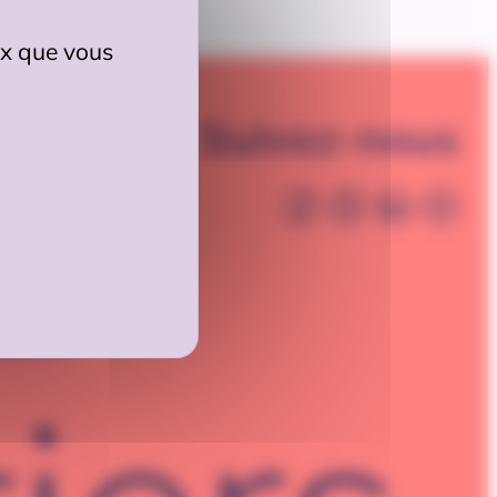
eux que vous
Suivez-nous
é
entialité