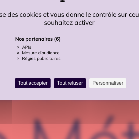
lise des cookies et vous donne le contrôle sur c
souhaitez activer
CTEZ-
OUTILS
Contact
Accessibilit
Nos partenaires
(6)
NOUS
Recrutements
Plan du site
APIs
Mesure d'audience
Régies publicitaires
Tout accepter
Tout refuser
Personnaliser
s légales
CGU
Cookies et politique de confid