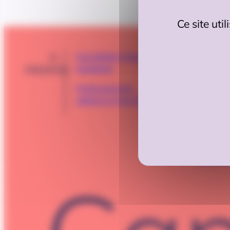
Ce site uti
A
CONTA
Cap Métiers Nouvelle-
Aquitaine
PROPOS
Professionnels,
adhérez à Cap Métiers
Mention