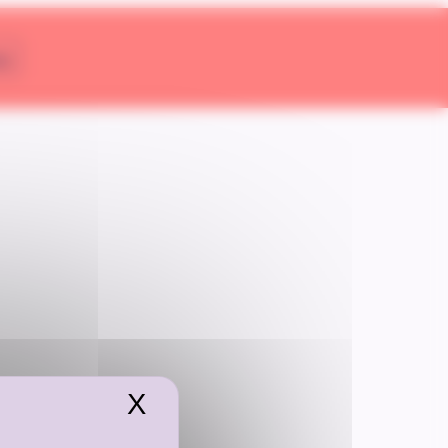
er
X
Masquer le bandeau de