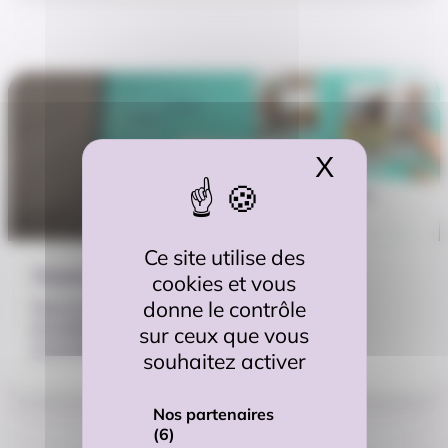
X
Masquer 
Ce site utilise des
Trouvez une alternance
cookies et vous
donne le contrôle
Pour un contrat d’apprentissage,
de professionnalisation
sur ceux que vous
ou un stage en Nouvelle-Aquitaine.
souhaitez activer
Nos partenaires
(6)