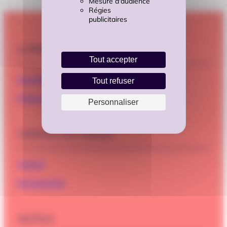
Mesure d'audience
Régies
publicitaires
A PROPOS
Tout accepter
Cap Métiers Nouvelle-Aquitaine
Tout refuser
Professionnels, adhérez à Cap Métiers
Personnaliser
CONTACTEZ-NOUS
Contact
Recrutements
OUTILS