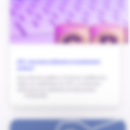
CPF : nouveaux plafonds et encadrement
renforcé
Deux décrets publiés le 25 février modifient les
règles de mobilisation du CPF, en instaurant
notamment des plafonds de financement.
27/02/2026