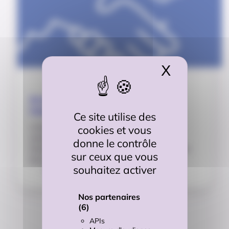
X
Masquer 
Un partenariat pour renforcer
l’accompagnement des usagers
Ce site utilise des
L’Urssaf et France Travail ont signé une
cookies et vous
convention de partenariat pour améliorer
donne le contrôle
l’accompagnement des usagers tout au long de
sur ceux que vous
leur parcours professionnel.
souhaitez activer
12/09/2025
Nos partenaires
(6)
APIs