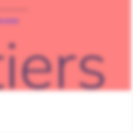
entialité
iers