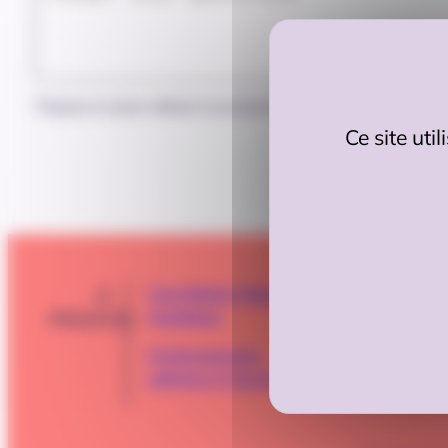
Cliquez-ici pour utiliser la recherche sans IA
Ce site uti
A
CONTA
Cap Métiers Nouvelle-
Aquitaine
PROPOS
Professionnels,
adhérez à Cap Métiers