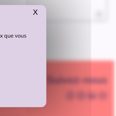
X
Masquer le bandeau de
eux que vous
Suivez-nous
é