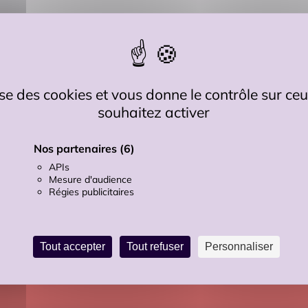
lise des cookies et vous donne le contrôle sur c
souhaitez activer
Nos partenaires
(6)
APIs
Mesure d'audience
Régies publicitaires
CTEZ-
OUTILS
Contact
Accessibilit
NOUS
Recrutements
Plan du site
Tout accepter
Tout refuser
Personnaliser