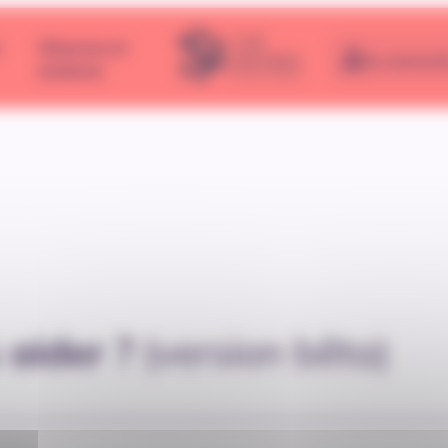
e
Observer et
Se connect
analyser
aider ?
(version bêta)