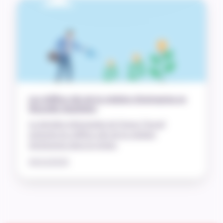
Les chiffres clés de la création d’entreprise en
Nouvelle-Aquitaine
La dernière infographie de France Travail
présente les chiffres clés de la création
d’entreprise dans la région.
04/12/2025