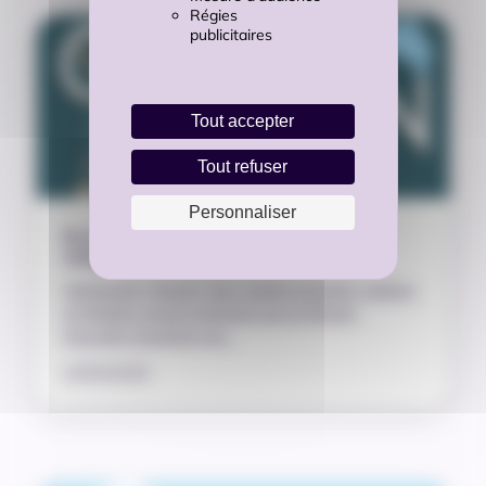
Régies
publicitaires
Tout accepter
Tout refuser
Personnaliser
Du 20 avril au 7 mai, la Quinzaine de la
création d’entreprise
Webinaires, forums, jeux, portes ouvertes, ateliers
et fablabs seront proposés par la Région
Nouvelle-Aquitaine pa…
23/04/2026