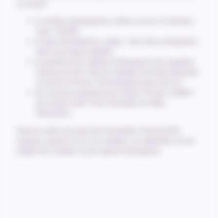
en avant :
le nombre d’entreprises créées sur les 12 derniers
mois : 91300 ;
le type d’entreprises créées : des micro-entreprises
dans une large majorité ;
le portrait d’un créateur d’entreprise néo-aquitain :
homme de 26 à 49 ans, titulaire d’un baccalauréat
et inscrit à France Travail depuis plus d’un an ;
les services proposés par France Travail : ateliers
de conseil, Activ Créa, formation et aides
financières.
Dans le cadre du mois de la formation, ParcoursPro
propose, quant à lui, le 1er octobre, un webinaire sur les
projets de création ou de reprise d’entreprise.