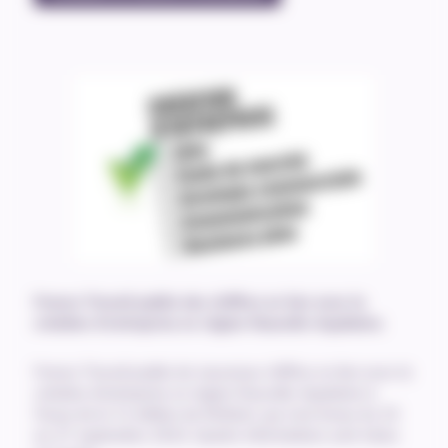
France Travail publie des chiffres en lien avec la
création d’entreprise en région Nouvelle-Aquitaine
.
France Travail publie de nouveaux chiffres en lien avec la
création d’entreprise en région Nouvelle-Aquitaine à
l’issue de la 7e édition de ReStart, qui s’est tenue du 23
au 27 septembre 2024. Quatre informations sont mises