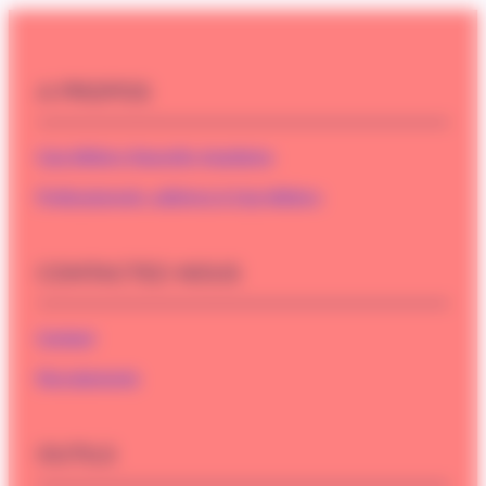
A PROPOS
Cap Métiers Nouvelle-Aquitaine
Professionnels, adhérez à Cap Métiers
CONTACTEZ-NOUS
Contact
Recrutements
OUTILS