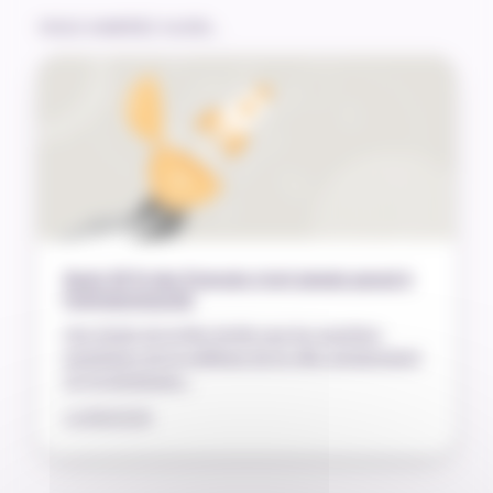
VOUS AIMEREZ AUSSI…
Seuls 29 % des Français n’ont jamais pensé à
l’entrepreneuriat
Une étude de la Bpi révèle que les quartiers
prioritaires de la politique de la ville compteraient
22 % d’entrepre…
11/06/2026