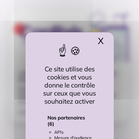
X
Masquer 
Ce site utilise des
« La Boîte à outils de la création d’entreprise »
cookies et vous
est à découvrir dans CapLibris
donne le contrôle
Cet e-book offre 67 fiches opérationnelles à
sur ceux que vous
l’adresse des créateurs d’entreprise, consultants,
souhaitez activer
étudiants et ensei…
23/04/2026
Nos partenaires
(6)
APIs
Mesure d'audience