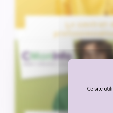
Ce site uti