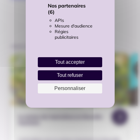
Nos partenaires
(6)
APIs
Mesure d'audience
Régies
publicitaires
VOUS AIMEREZ AUSSI
Tout accepter
Tout refuser
Personnaliser
Le secteur de l’agriculture en Nouvelle-
L
Aquitaine
L
d
L’agriculture est un secteur important en Nouvelle-