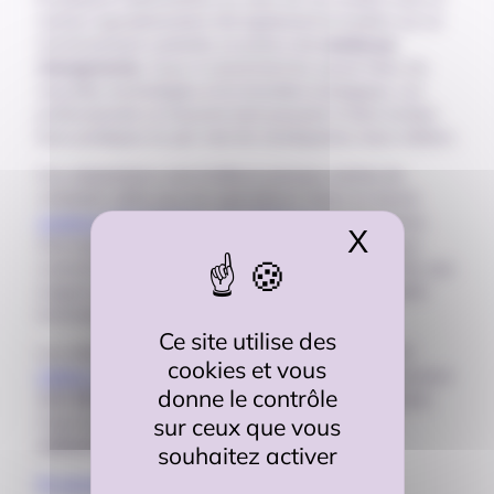
secteur agroalimentaire fait également la lumière sur un
environnement contraint, en proie à de
nombreux
changements.
Ceux-ci concernent les savoir-faire, les
nouvelles technologies et la transition écologique. Les
professionnels se trouvent ainsi poussés à faire évoluer
leurs pratiques et, par voie de conséquence, leurs métiers.
Ces adaptations sont d’ailleurs perçues comme de
véritables défis pour les agriculteurs. Dans un récent
sondage d’OpinionWay pour Make.org,
les personnes
X
Masquer 
interrogées présentent la nécessaire adaptation aux
contraintes administratives et réglementaires (40 %), aux
exigences environnementales (27 %) et aux nouvelles
technologies (8 %) comme un défi.
Ce site utilise des
Les métiers du secteur agoalimentaire, parmi les 20
cookies et vous
métiers stratégiques en Nouvelle-Aquitaine,
représentent
donne le contrôle
123 300 professionnels
, soit près de 5 % des emplois
sur ceux que vous
régionaux. La région se classe ainsi
au 1er rang
national
pour l’emploi dans cette filière.
souhaitez activer
En savoir plus