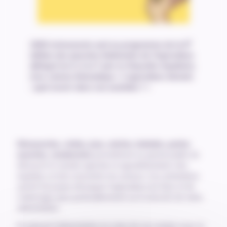
e
2000 événements sont au programme de la 6
édition des Journées Nationales de l’Agriculture
(JNAgri) les 5, 6 et 7 juin en Nouvelle-Aquitaine
,
avec comme thématique « L’agriculture demain
: quel avenir dans nos assiettes ? »
Découvertes, visites, jeux, soirées, balades, portes
ouvertes, randonnées
permettront au grand public de
découvrir le monde agricole et agroalimentaire néo-
aquitain, et d’en rencontrer les acteurs. Ces animations
seront l’occasion d’évoquer l’agriculture du futur et de
s’interroger plus particulièrement sur le devenir de notre
alimentation.
En plaçant l’alimentation au cœur de ces rendez-vous, le