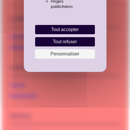
Régies
publicitaires
A PROPOS
Tout accepter
Cap Métiers Nouvelle-Aquitaine
Tout refuser
Professionnels, adhérez à Cap Métiers
Personnaliser
CONTACTEZ-NOUS
Contact
Recrutements
OUTILS