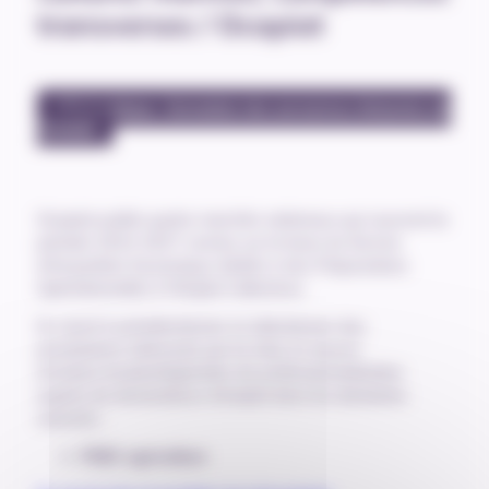
transverses / Ocapiat
#Thématique : formation des personnes éloignées de
l’emploi
Ocapiat publie quatre marchés nationaux qui couvrent la
période 2024-2027 conclus sur la base du Service
d’Acquisition Dynamique dédiés à des Préparations
Opérationnelles à l’Emploi Collectives.
Ils visent à présélectionner et sélectionner des
prestataires intéressés par la mise en oeuvre
d’actions locales/régionales de professionnalisation
auprès de demandeurs d’emploi dans les domaines
suivants :
POEC agriculture