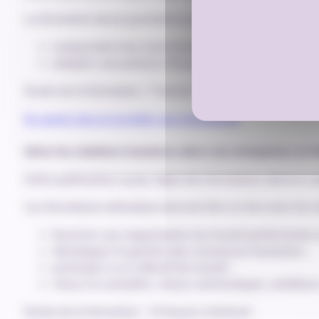
La formation devra permettre aux participants :
comprendre leur environnement pour prendre en compt
adopter une posture d’écoute et de dialogue afin
Durée de la formation : 7 heures minimum
En savoir plus et accéder aux documents
Gérer les relations humaines dans nos entreprises en 
Cette publication a pour objet des formations dans le cad
Les formations attendues devront être en lien avec les si
favoriser une organisation du travail performante ai
développer la gestion des ressources humaines ;
participer à un collectif de travail ;
mieux se connaître, mieux communiquer, améliorer 
Durée de la formation : 14 heures minimum