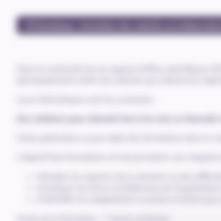
#Thématique : formation des salariés ou indépendan
Dans la continuité de ses appels d’offres spécifiques 2
(principalement actifs non salariés qui relèvent du régim
Leurs thématiques sont les suivantes :
Des solutions pour rebondir face à la crise en Nouvelle
Cette publication a pour objet des formations dans le cad
L’objectif des formations est de permettre aux stagiaire
d’étudier les impacts de la situation ou des difficul
d’analyser les forces et faiblesses de l’exploitation
d’identifier les adaptations ou pistes d’action pour
Durée de la formation : 7 heures minimum