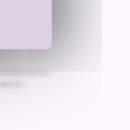
u les conflits ;
 entreprises agricoles ».
agisse de :