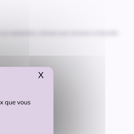
son exploitation, anticiper pour sécuriser en Nouvelle-
X
Masquer le bandeau de
eux que vous
interlocuteurs ».