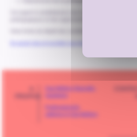
Déploiement de la pédagogie immersive dans les
Cet appel à candidatures vise à soutenir les OF.A du B
pédagogiques et des apprenants en formation professionne
Date limite de dépôt des candidatures : 31 décembre 
En savoir plus et accéder aux documents
A
CONTA
Cap Métiers Nouvelle-
Aquitaine
PROPOS
Professionnels,
adhérez à Cap Métiers