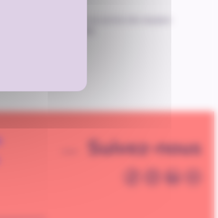
en cours de déploiement, au service des équipes
tinuité du projet DEFFINUM.
Suivez-nous
é