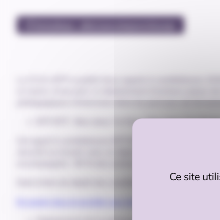
#Thématique : alternance/apprentissage
Le CCCA-BTP a publié deux appels à candidatures 202
et visent, d’une part, le déploiement d’actions autour de 
pédagogiques immersives dans les parcours de formati
BTP BTP : Bien dans Ta Peau, Bien dans Ton Post
Cet appel à candidatures BTP BTP est destiné à accompa
sécurité au travail, avec un objectif d’amélioration du 
accompagnés : 90 % des actions à destination des appre
Ce site uti
Date limite de dépôt des candidatures : 31 décembre 
En savoir plus et accéder aux documents