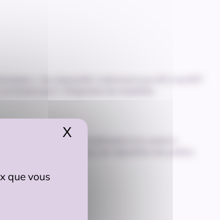
formation ». Ces dispositifs s’adressent aux OF.A du BTP
, et d’autre part, l’intégration de modalités
X
Masquer le bandeau de
-delà de la simple sensibilisation à la santé et
ariés. Le dispositif impose une répartition des publics
eux que vous