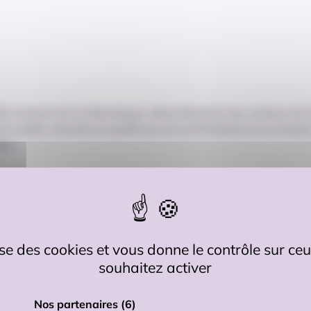
6 relevant de la thématique
«
diversification des actions de 
la santé, sécurité et qualité de vie en formation et au travail
on.
e
gner les OF.A dans le déploiement d’une démarche allant au
bien-être personnel et professionnel des apprenants et des sal
ntis et 10 % à destination des personnels de l’OF.A.
lise des cookies et vous donne le contrôle sur c
2026
souhaitez activer
Nos partenaires
(6)