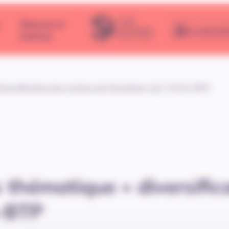
e
Observer et
Se connect
analyser
versification des actions de formation» (2) / CCCA-BTP
thématique « diversific
A-BTP